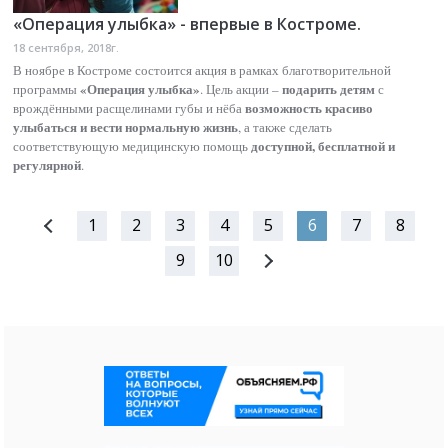
«Операция улыбка» - впервые в Костроме.
18 сентября, 2018г.
В ноябре в Костроме состоится акция в рамках благотворительной
«Операция улыбка»
подарить детям
программы
. Цель акции –
с
возможность красиво
врождёнными расщелинами губы и нёба
улыбаться и вести нормальную жизнь
, а также сделать
доступной, бесплатной и
соответствующую медицинскую помощь
регулярной
.
1
2
3
4
5
6
7
8
9
10